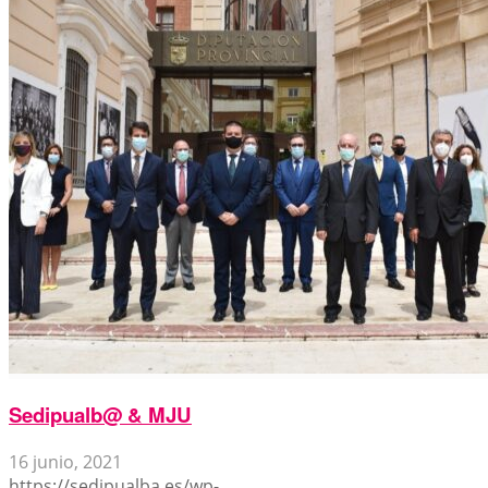
Sedipualb@ & MJU
16 junio, 2021
https://sedipualba.es/wp-