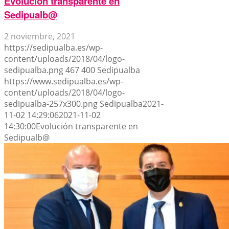
Evolución transparente en
Sedipualb@
2 noviembre, 2021
https://sedipualba.es/wp-
content/uploads/2018/04/logo-
sedipualba.png
467
400
Sedipualba
https://www.sedipualba.es/wp-
content/uploads/2018/04/logo-
sedipualba-257x300.png
Sedipualba
2021-
11-02 14:29:06
2021-11-02
14:30:00
Evolución transparente en
Sedipualb@