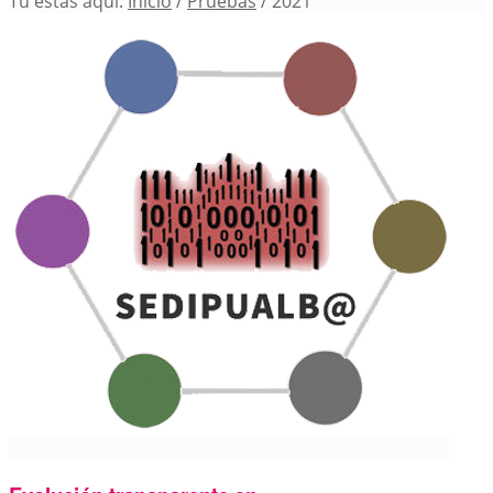
Tú estás aquí:
Inicio
/
Pruebas
/
2021