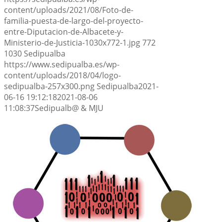
content/uploads/2021/08/Foto-de-
familia-puesta-de-largo-del-proyecto-
entre-Diputacion-de-Albacete-y-
Ministerio-de-Justicia-1030x772-1.jpg
772
1030
Sedipualba
https://www.sedipualba.es/wp-
content/uploads/2018/04/logo-
sedipualba-257x300.png
Sedipualba
2021-
06-16 19:12:18
2021-08-06
11:08:37
Sedipualb@ & MJU