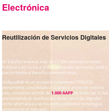
Electrónica
Reutilización de Servicios Digitales
En España tenemos más de 10.000 Administraciones
Públicas y en torno a 20.000 entidades sometidas total o
parcialmente al derecho administrativo.
Sedipualb@ es un proyecto totalmente PÚBLICO,
plenamente consolidado a lo largo y ancho de nuestro
país, usándose en más de
1.000 AAPP
de todas las CCAA,
promoviendo la reutilización de los servicios digitales
como alternativa a la creciente cautividad tecnológica
existente en el mercado.